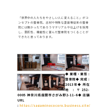
「世界中の人たちをやさしい人に変えること」がコ
ンセプトの整骨院。
古材や特殊な塗装等従来の整骨
院には無かったであろうマテリアルや仕上げを採用
し、
意匠性、機能性に富んだ整骨院をつくることが
できたと思っております。
◆ 業種・業態 :
整骨院
◆ 完成 :
2013年
◆ 所在
地 : 〒252-
0005 神奈川県座間市さがみ野2-11-6
◆ 店舗
URL
:
https://sagaminococoro.business.site/