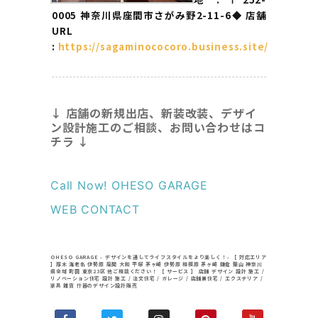
0005 神奈川県座間市さがみ野2-11-6
◆ 店舗
URL
:
https://sagaminococoro.business.site/
↓ 店舗の新規出店、新装改装、デザイ
ン設計施工のご相談、お問い合わせはコ
チラ ↓
Call Now! OHESO GARAGE
WEB CONTACT
OHESO GARAGE - デザインを通してライフスタイルをより楽しく！- 【 対応エリア
】厚木 海老名 伊勢原 座間 大和 平塚 茅ヶ崎 伊勢原 相模原 茅ヶ崎 鎌倉 葉山 神奈川
県全域 町田 東京23区 他ご相談ください！ 【 サービス 】 店舗 デザイン 設計 施工 /
リノベーション住宅 設計 施工 / 注文住宅 / ガレージ / 店舗兼住宅 / エクステリア /
家具 雑貨 什器のデザイン設計販売