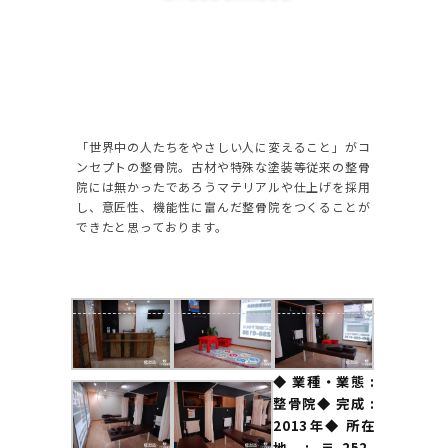
「世界中の人たちをやさしい人に変えること」がコ
ンセプトの整骨院。
古材や特殊な塗装等従来の整骨
院には無かったであろうマテリアルや仕上げを採用
し、
意匠性、機能性に富んだ整骨院をつくることが
できたと思っております。
◆ 業種・業態 :
整骨院
◆ 完成 :
2013年
◆ 所在
地 : 〒252-