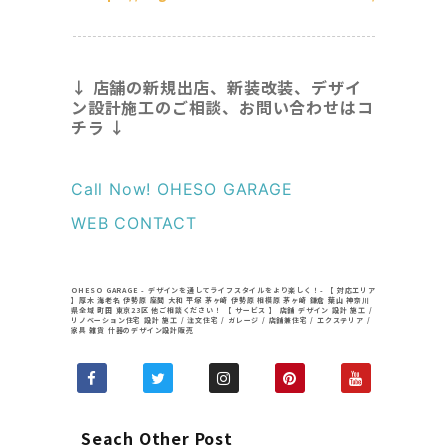
↓ 店舗の新規出店、新装改装、デザイ
ン設計施工のご相談、お問い合わせはコ
チラ ↓
Call Now! OHESO GARAGE
WEB CONTACT
OHESO GARAGE - デザインを通してライフスタイルをより楽しく！- 【 対応エリア
】厚木 海老名 伊勢原 座間 大和 平塚 茅ヶ崎 伊勢原 相模原 茅ヶ崎 鎌倉 葉山 神奈川
県全域 町田 東京23区 他ご相談ください！ 【 サービス 】 店舗 デザイン 設計 施工 /
リノベーション住宅 設計 施工 / 注文住宅 / ガレージ / 店舗兼住宅 / エクステリア /
家具 雑貨 什器のデザイン設計販売
Seach Other Post