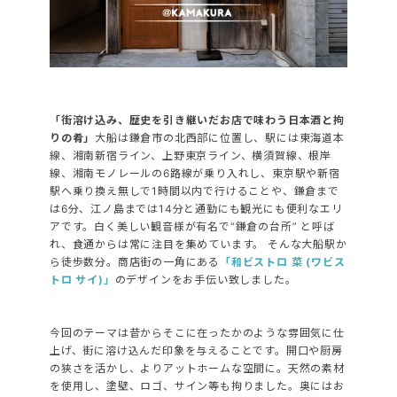
「街溶け込み、歴史を引き継いだお店で味わう日本酒と拘
りの肴」
大船は鎌倉市の北西部に位置し、
駅には東海道本
線、湘南新宿ライン、上野東京ライン、横須賀線、根岸
線、湘南モノレールの6路線が乗り入れし、
東京駅や新宿
駅へ乗り換え無しで1時間以内で行けることや、
鎌倉まで
は6分、江ノ島までは14分と通勤にも観光にも便利なエリ
アです。
白く美しい観音様が有名で“鎌倉の台所” と呼ば
れ、
食通からは常に注目を集めています。
そんな大船駅か
ら徒歩数分。商店街の一角にある
「和ビストロ 菜 (ワビス
トロ サイ)」
のデザインをお手伝い致しました。
今回のテーマは昔からそこに在ったかのような雰囲気に仕
上げ、
街に溶け込んだ印象を与えることです。
開口や厨房
の狭さを活かし、よりアットホームな空間に。
天然の素材
を使用し、塗壁、ロゴ、サイン等も拘りました。
奥にはお