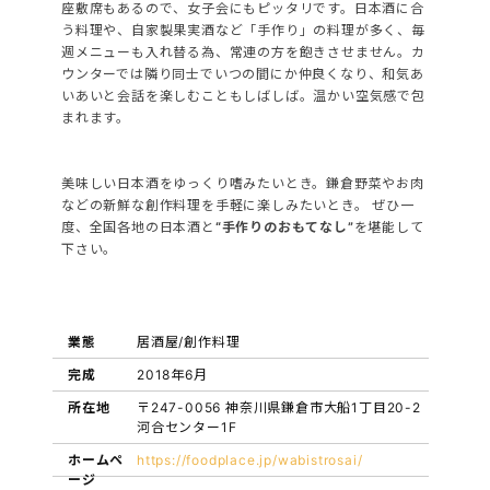
座敷席もあるので、女子会にもピッタリです。
日本酒に合
う料理や、自家製果実酒など「手作り」の料理が多く、
毎
週メニューも入れ替る為、常連の方を飽きさせません。
カ
ウンターでは隣り同士でいつの間にか仲良くなり、
和気あ
いあいと会話を楽しむこともしばしば。温かい空気感で包
まれます。
美味しい日本酒をゆっくり嗜みたいとき。
鎌倉野菜やお肉
などの新鮮な創作料理を手軽に楽しみたいとき。
ぜひ一
度、全国各地の日本酒と
“手作りのおもてなし”
を堪能して
下さい。
業態
居酒屋/創作料理
完成
2018年6月
所在地
〒247-0056 神奈川県鎌倉市大船1丁目20-2
河合センター1F
ホームペ
https://foodplace.jp/wabistrosai/
ージ