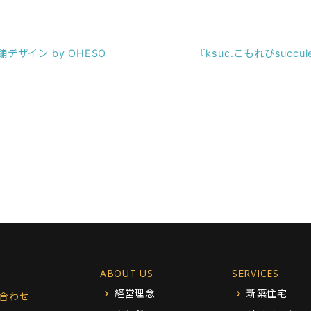
デザイン by OHESO
『ksuc.こもれびsuccu
ABOUT US
SERVICES
経営理念
新築住宅
合わせ