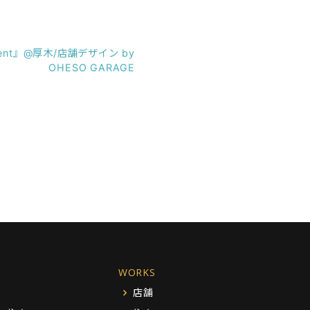
lent』@厚木/店舗デザイン by
OHESO GARAGE
WORKS
店舗