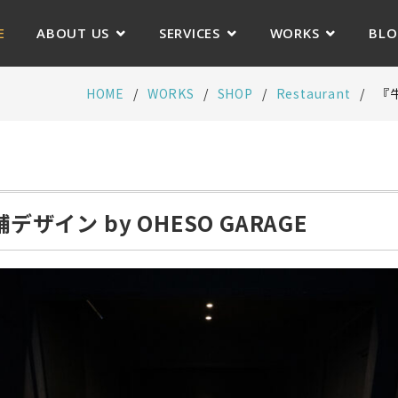
E
ABOUT US
SERVICES
WORKS
BL
HOME
WORKS
SHOP
Restaurant
『牛
ザイン by OHESO GARAGE