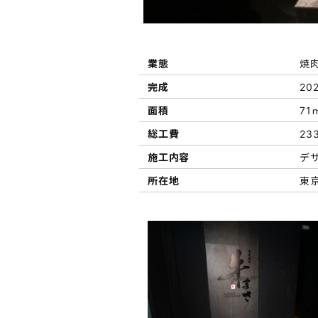
業態
焼
完成
202
面積
71
総工費
23
施工内容
デザ
所在地
東京