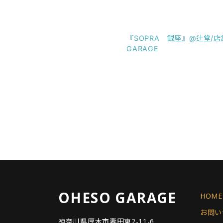
『SOPRA 銀座』@辻堂/店舗
GARAGE
OHESO GARAGE
HOME
お問い
神奈川県厚木市妻田東2-11-6