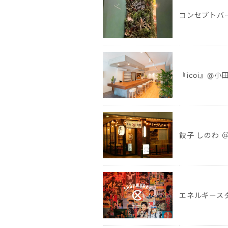
コンセプトバーS
『icoi』@小
餃子 しのわ ＠
エネルギースタン