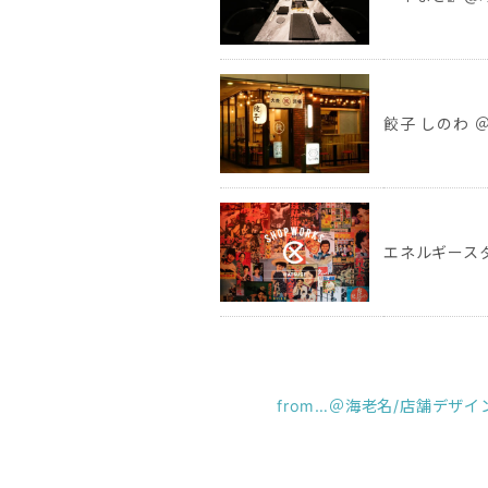
餃子 しのわ ＠
エネルギースタン
from…＠海老名/店舗デザインb