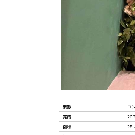
業態
コ
完成
20
面積
25