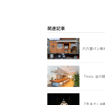
関連記事
六六堂パン制作
『icoi』@小
『牛まさ』@町田