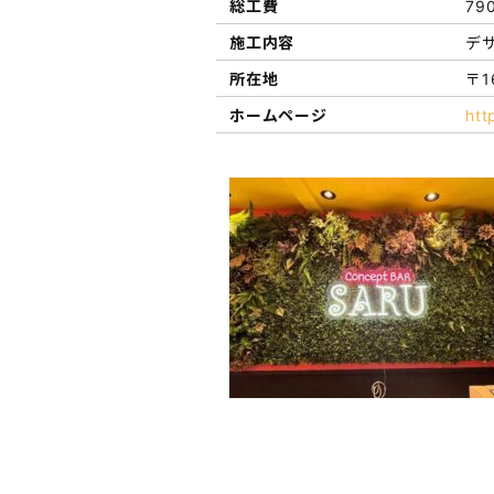
総工費
79
施工内容
デザ
所在地
〒1
ホームページ
htt